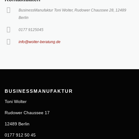
BusinessManufaktur Toni Wolter, Rudower Chaussee 28, 12489
Berlin
0177 9125045
info@wolter-beratung.de
BUSINESSMANUFAKTUR
Toni Wolter
Rudower Chaussee 17
12489 Berlin
0177 912 50 45