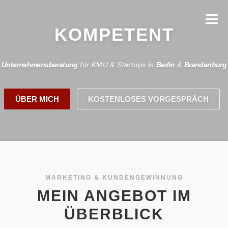
Direkt
zum
Menü
Inhalt
KOMPETENT
HOME
LEISTUNGEN
ABOUT
REFERENZEN
Unternehmensberatung
für KMU & Startups in
Berlin
&
Brandenburg
BAFA FÖRDERUNG
KONTAKT
ÜBER MICH
KOSTENLOSES VORGESPRÄCH
MARKETING & KUNDENGEWINNUNG
MEIN ANGEBOT IM
ÜBERBLICK